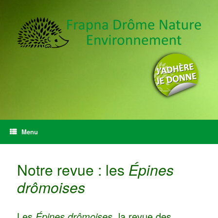
Menu
Notre revue : les
Épines
drômoises
Les
Épines drômoises
, la revue des