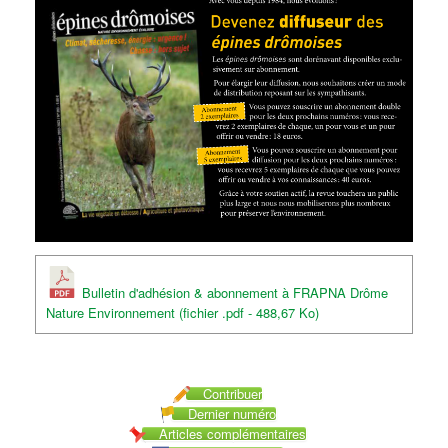
Bulletin d'adhésion & abonnement à FRAPNA Drôme
Nature Environnement (fichier .pdf - 488,67 Ko)
Contribuer
Dernier numéro
Articles complémentaires